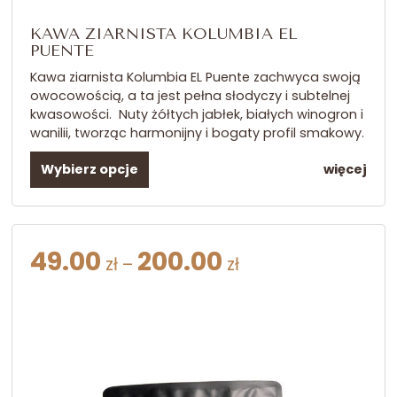
KAWA ZIARNISTA KOLUMBIA EL
PUENTE
Kawa ziarnista Kolumbia EL Puente zachwyca swoją
owocowością, a ta jest pełna słodyczy i subtelnej
kwasowości. Nuty żółtych jabłek, białych winogron i
wanilii, tworząc harmonijny i bogaty profil smakowy.
Wybierz opcje
więcej
Zakres
49.00
200.00
zł
–
zł
cen:
od
49.00zł
do
200.00zł