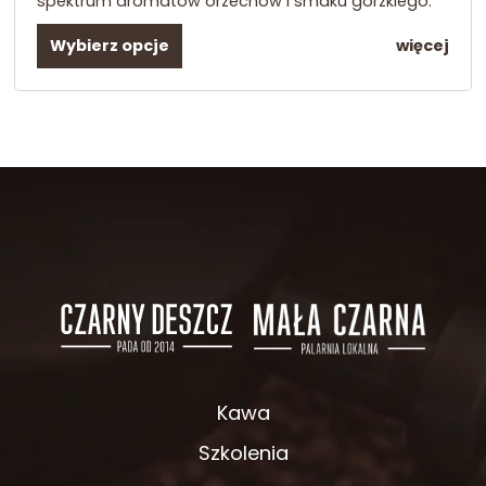
spektrum aromatów orzechów i smaku gorzkiego.
Wybierz opcje
więcej
Kawa
Szkolenia