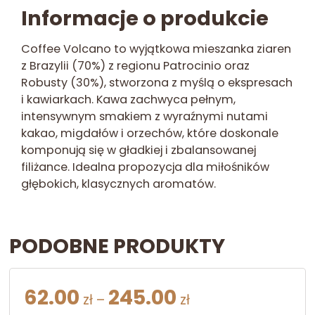
Informacje o produkcie
Coffee Volcano to wyjątkowa mieszanka ziaren
z Brazylii (70%) z regionu Patrocinio oraz
Robusty (30%), stworzona z myślą o ekspresach
i kawiarkach. Kawa zachwyca pełnym,
intensywnym smakiem z wyraźnymi nutami
kakao, migdałów i orzechów, które doskonale
komponują się w gładkiej i zbalansowanej
filiżance. Idealna propozycja dla miłośników
głębokich, klasycznych aromatów.
PODOBNE PRODUKTY
Zakres
62.00
245.00
zł
–
zł
cen: