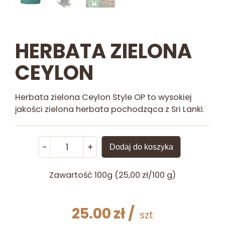
HERBATA ZIELONA
CEYLON
Herbata zielona Ceylon Style OP to wysokiej
jakości zielona herbata pochodząca z Sri Lanki.
ilość
-
+
Dodaj do koszyka
Herbata
Zielona
Zawartość 100g (25,00 zł/100 g)
Ceylon
25.00
zł