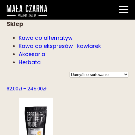
Sklep
Kawa do alternatyw
Kawa do ekspresów i kawiarek
Akcesoria
Herbata
Zakres
62.00
zł
–
245.00
zł
cen:
od
62.00zł
do
245.00zł