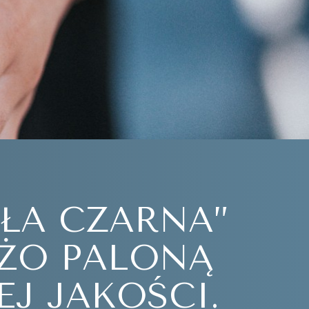
ŁA CZARNA”
EŻO PALONĄ
J JAKOŚCI.