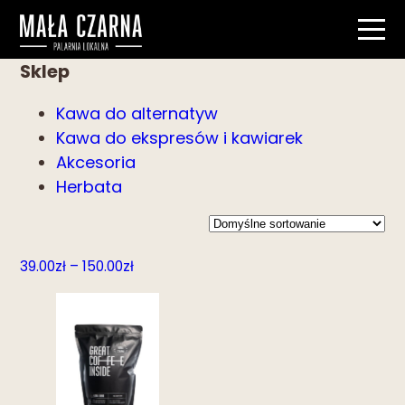
Sklep
Kawa do alternatyw
Kawa do ekspresów i kawiarek
Akcesoria
Herbata
Zakres
39.00
zł
–
150.00
zł
cen:
od
39.00zł
do
150.00zł