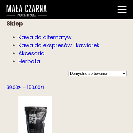
Sklep
Kawa do alternatyw
Kawa do ekspresów i kawiarek
Akcesoria
Herbata
Zakres
39.00
zł
–
150.00
zł
cen:
od
39.00zł
do
150.00zł