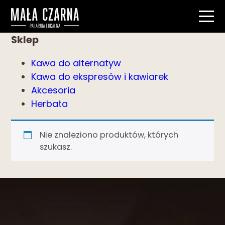
Sklep
Kawa do alternatyw
Kawa do ekspresów i kawiarek
Akcesoria
Herbata
Nie znaleziono produktów, których
szukasz.