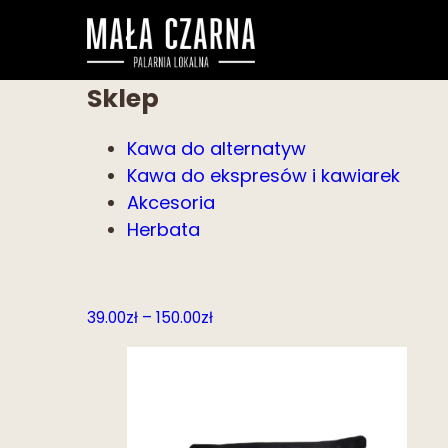
Sklep
Kawa do alternatyw
Kawa do ekspresów i kawiarek
Akcesoria
Herbata
Zakres
39.00
zł
–
150.00
zł
cen:
od
39.00zł
do
150.00zł