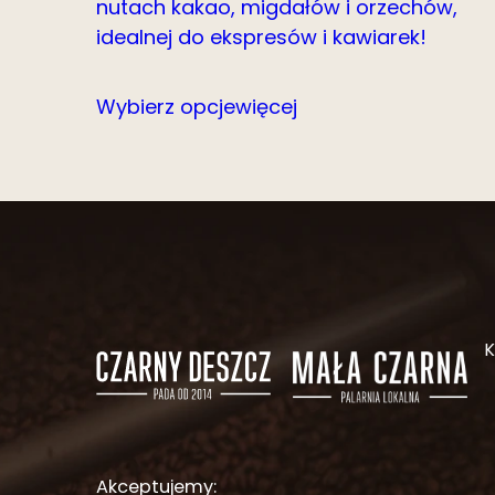
nutach kakao, migdałów i orzechów,
idealnej do ekspresów i kawiarek!
Wybierz opcje
więcej
Akceptujemy: