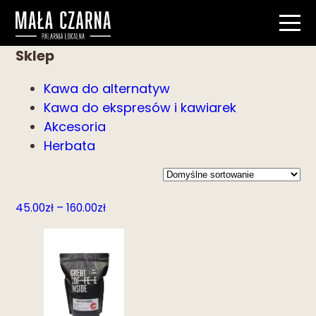
Sklep
Kawa do alternatyw
Kawa do ekspresów i kawiarek
Akcesoria
Herbata
Zakres
45.00
zł
–
160.00
zł
cen:
od
45.00zł
do
160.00zł