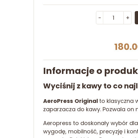
ilość
-
+
AeroPre
Original-
zaparza
180.0
do
kawy
Informacje o produk
Wyciśnij z kawy to co najl
AeroPress
Original
to klasyczna 
zaparzacza do kawy. Pozwala on 
Aeropress to doskonały wybór dla 
wygodę, mobilność, precyzję i ko