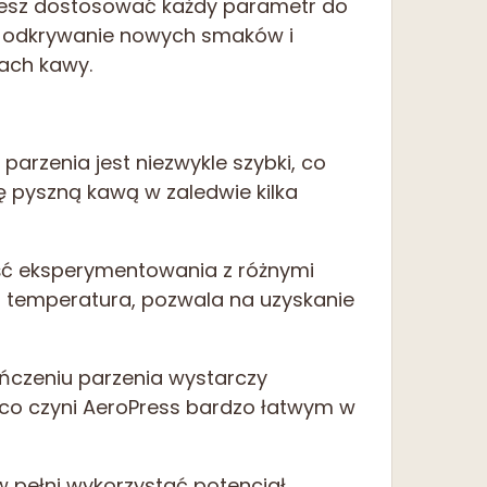
ożesz dostosować każdy parametr do
na odkrywanie nowych smaków i
nach kawy.
parzenia jest niezwykle szybki, co
ę pyszną kawą w zaledwie kilka
ść eksperymentowania z różnymi
 i temperatura, pozwala na uzyskanie
ńczeniu parzenia wystarczy
 co czyni AeroPress bardzo łatwym w
w pełni wykorzystać potencjał