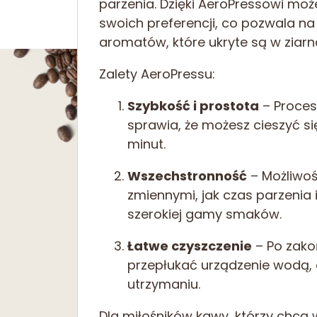
parzenia. Dzięki AeroPressowi m
swoich preferencji, co pozwala 
aromatów, które ukryte są w ziar
Zalety AeroPressu:
Szybkość i prostota
– Proces 
sprawia, że możesz cieszyć si
minut.
Wszechstronność
– Możliwo
zmiennymi, jak czas parzenia
szerokiej gamy smaków.
Łatwe czyszczenie
– Po zako
przepłukać urządzenie wodą,
utrzymaniu.
Dla miłośników kawy, którzy chcą 