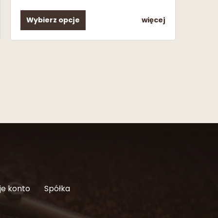
Wybierz opcje
więcej
je konto
Spółka