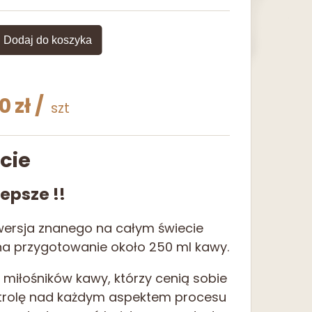
Dodaj do koszyka
ss
cz
0
zł
cie
epsze !!
wersja znanego na całym świecie
na przygotowanie około 250 ml kawy.
miłośników kawy, którzy cenią sobie
ntrolę nad każdym aspektem procesu