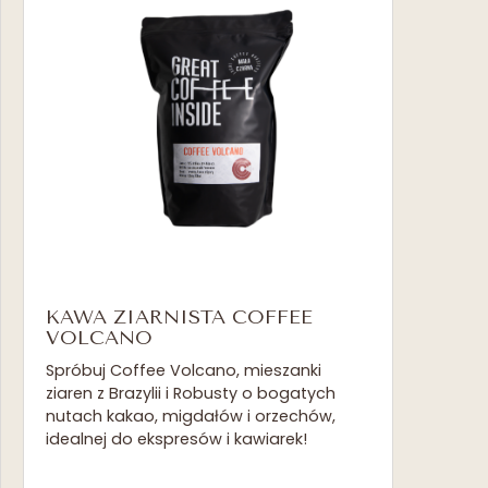
do
150.00zł
KAWA ZIARNISTA COFFEE
VOLCANO
Spróbuj Coffee Volcano, mieszanki
ziaren z Brazylii i Robusty o bogatych
nutach kakao, migdałów i orzechów,
idealnej do ekspresów i kawiarek!