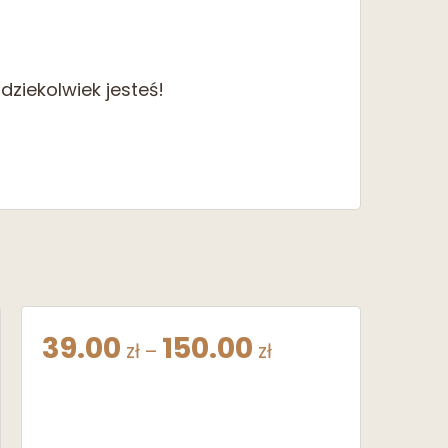
dziekolwiek jesteś!
Zakres
39.00
150.00
zł
–
zł
cen:
od
39.00zł