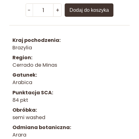
ilość
-
+
Dodaj do koszyka
Kawa
ziarnista
Brazylia
Kraj pochodzenia
Arara
Brazylia
Region
Cerrado de Minas
Gatunek
Arabica
Punktacja SCA
84 pkt
Obróbka
semi washed
Odmiana botaniczna
Arara