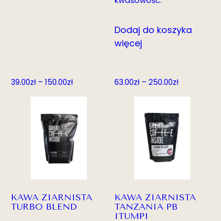
kwasowość.
Dodaj do koszyka
więcej
Zakres
Zakres
39.00
zł
–
150.00
zł
63.00
zł
–
250.00
zł
cen:
cen:
od
od
39.00zł
63.00zł
do
do
150.00zł
250.00zł
KAWA ZIARNISTA
KAWA ZIARNISTA
TURBO BLEND
TANZANIA PB
ITUMPI