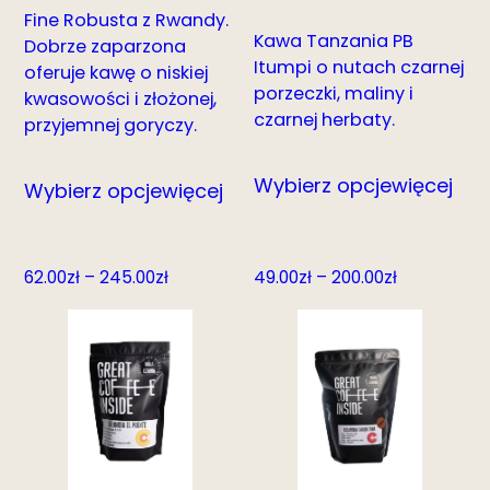
Fine Robusta z Rwandy.
Kawa Tanzania PB
Dobrze zaparzona
Itumpi o nutach czarnej
oferuje kawę o niskiej
porzeczki, maliny i
kwasowości i złożonej,
czarnej herbaty.
przyjemnej goryczy.
Wybierz opcje
więcej
Wybierz opcje
więcej
Zakres
Zakres
62.00
zł
–
245.00
zł
49.00
zł
–
200.00
zł
cen:
cen:
od
od
62.00zł
49.00zł
do
do
245.00zł
200.00zł