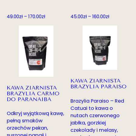
Zakres
Zakres
49.00
zł
–
170.00
zł
45.00
zł
–
160.00
zł
cen:
cen:
od
od
49.00zł
45.00zł
do
do
170.00zł
160.00zł
KAWA ZIARNISTA
BRAZYLIA PARAISO
KAWA ZIARNISTA
BRAZYLIA CARMO
DO PARANAIBA
Brazylia Paraiso – Red
Catuai to kawa o
Odkryj wyjątkową kawę,
nutach czerwonego
pełną smaków
jabłka, gorzkiej
orzechów pekan,
czekolady i melasy,
suszonej papaji i