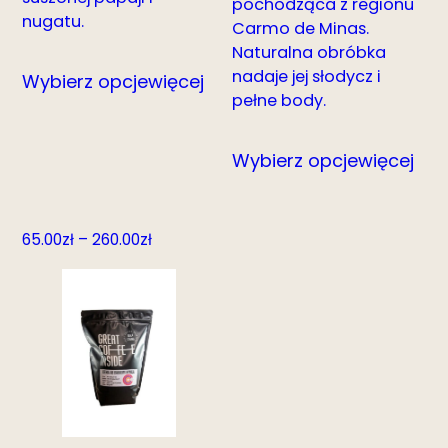
pochodząca z regionu
nugatu.
Carmo de Minas.
Naturalna obróbka
nadaje jej słodycz i
Wybierz opcje
więcej
pełne body.
Wybierz opcje
więcej
Zakres
65.00
zł
–
260.00
zł
cen:
od
65.00zł
do
260.00zł