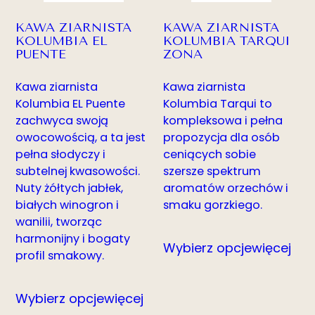
KAWA ZIARNISTA
KAWA ZIARNISTA
KOLUMBIA EL
KOLUMBIA TARQUI
PUENTE
ZONA
Kawa ziarnista
Kawa ziarnista
Kolumbia EL Puente
Kolumbia Tarqui to
zachwyca swoją
kompleksowa i pełna
owocowością, a ta jest
propozycja dla osób
pełna słodyczy i
ceniących sobie
subtelnej kwasowości.
szersze spektrum
Nuty żółtych jabłek,
aromatów orzechów i
białych winogron i
smaku gorzkiego.
wanilii, tworząc
harmonijny i bogaty
Wybierz opcje
więcej
profil smakowy.
Wybierz opcje
więcej