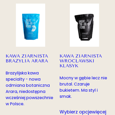
cen:
cen:
od
od
42.00zł
49.00zł
do
do
165.00zł
160.00zł
KAWA ZIARNISTA
KAWA ZIARNISTA
BRAZYLIA ARARA
WROCŁAWSKI
KLASYK
Brazylijska kawa
Mocny w gębie lecz nie
specialty - nowa
brutal. Czaruje
odmiana botaniczna
bukietem. Ma styl i
Arara, niedostępna
smak.
wcześniej powszechnie
w Polsce.
Wybierz opcje
więcej