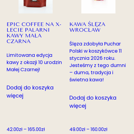
EPIC COFFEE NA X-
KAWA ŚLĘZA
LECIE PALARNI
WROCŁAW
KAWY MAŁA
CZARNA
Ślęza zdobyła Puchar
Polski w koszykówce 11
Limitowana edycja
stycznia 2026 roku.
kawy z okazji 10 urodzin
Jesteśmy z tego dumni
Małej Czarnej!
– duma, tradycja i
świetna kawa!
Dodaj do koszyka
więcej
Dodaj do koszyka
więcej
Zakres
Zakres
42.00
zł
–
165.00
zł
49.00
zł
–
160.00
zł