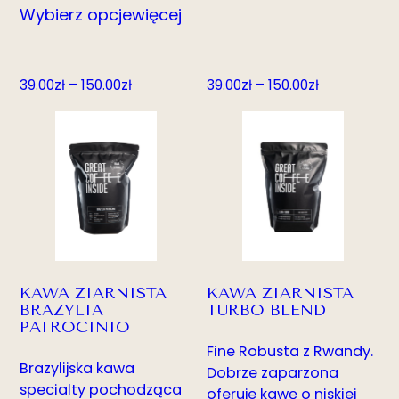
Wybierz opcje
więcej
Zakres
Zakres
39.00
zł
–
150.00
zł
39.00
zł
–
150.00
zł
cen:
cen:
od
od
39.00zł
39.00zł
do
do
150.00zł
150.00zł
KAWA ZIARNISTA
KAWA ZIARNISTA
BRAZYLIA
TURBO BLEND
PATROCINIO
Fine Robusta z Rwandy.
Brazylijska kawa
Dobrze zaparzona
specialty pochodząca
oferuje kawę o niskiej