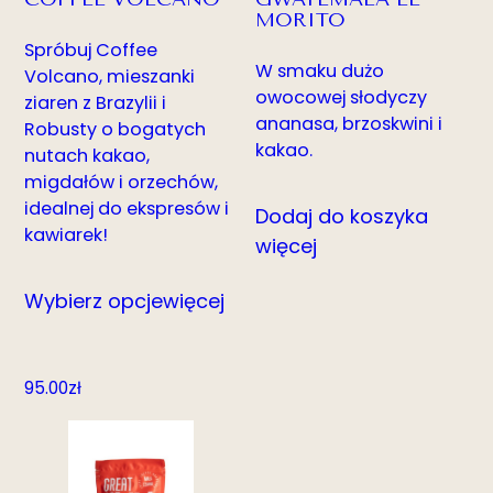
MORITO
Spróbuj Coffee
W smaku dużo
Volcano, mieszanki
owocowej słodyczy
ziaren z Brazylii i
ananasa, brzoskwini i
Robusty o bogatych
kakao.
nutach kakao,
migdałów i orzechów,
idealnej do ekspresów i
Dodaj do koszyka
kawiarek!
więcej
Wybierz opcje
więcej
95.00
zł