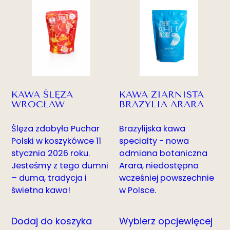
42.00zł
do
165.00zł
KAWA ŚLĘZA
KAWA ZIARNISTA
WROCŁAW
BRAZYLIA ARARA
Ślęza zdobyła Puchar
Brazylijska kawa
Polski w koszykówce 11
specialty - nowa
stycznia 2026 roku.
odmiana botaniczna
Jesteśmy z tego dumni
Arara, niedostępna
– duma, tradycja i
wcześniej powszechnie
świetna kawa!
w Polsce.
Dodaj do koszyka
Wybierz opcje
więcej