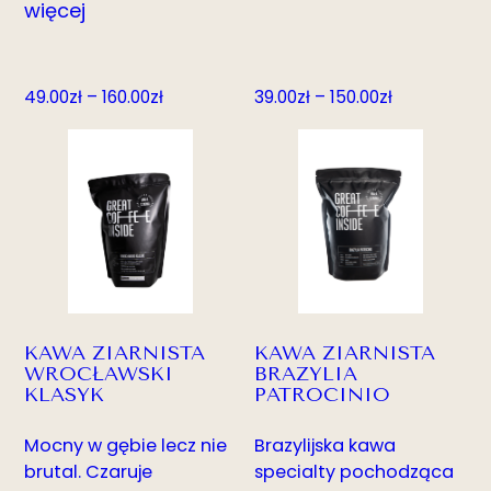
więcej
Zakres
Zakres
49.00
zł
–
160.00
zł
39.00
zł
–
150.00
zł
cen:
cen:
od
od
49.00zł
39.00zł
do
do
160.00zł
150.00zł
KAWA ZIARNISTA
KAWA ZIARNISTA
WROCŁAWSKI
BRAZYLIA
KLASYK
PATROCINIO
Mocny w gębie lecz nie
Brazylijska kawa
brutal. Czaruje
specialty pochodząca