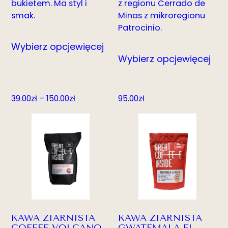
bukietem. Ma styl i
z regionu Cerrado de
smak.
Minas z mikroregionu
Patrocinio.
Wybierz opcje
więcej
Wybierz opcje
więcej
Zakres
39.00
zł
–
150.00
zł
95.00
zł
cen:
od
39.00zł
do
150.00zł
KAWA ZIARNISTA
KAWA ZIARNISTA
COFFEE VOLCANO
GWATEMALA EL