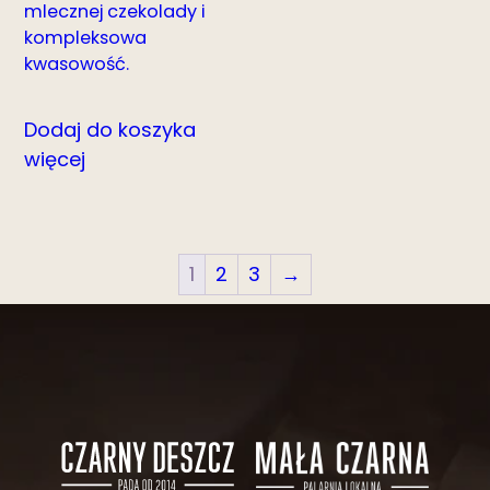
mlecznej czekolady i
kompleksowa
kwasowość.
Dodaj do koszyka
więcej
1
2
3
→