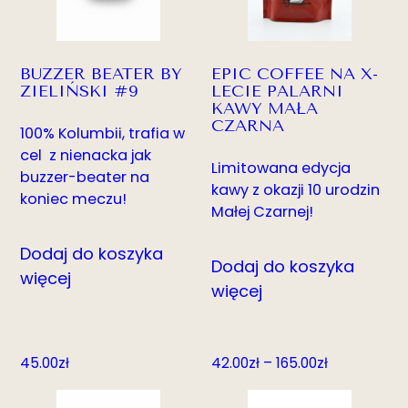
BUZZER BEATER BY
EPIC COFFEE NA X-
ZIELIŃSKI #9
LECIE PALARNI
KAWY MAŁA
CZARNA
100% Kolumbii, trafia w
cel z nienacka jak
Limitowana edycja
buzzer-beater na
kawy z okazji 10 urodzin
koniec meczu!
Małej Czarnej!
Dodaj do koszyka
Dodaj do koszyka
więcej
więcej
Zakres
45.00
zł
42.00
zł
–
165.00
zł
cen:
od